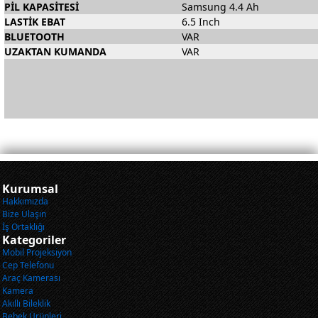
PİL KAPASİTESİ
Samsung 4.4 Ah
LASTİK EBAT
6.5 Inch
BLUETOOTH
VAR
UZAKTAN KUMANDA
VAR
Kurumsal
Hakkımızda
Bize Ulaşın
İş Ortaklığı
Kategoriler
Mobil Projeksiyon
Cep Telefonu
Araç Kamerası
Kamera
Akıllı Bileklik
Bebek Ürünleri