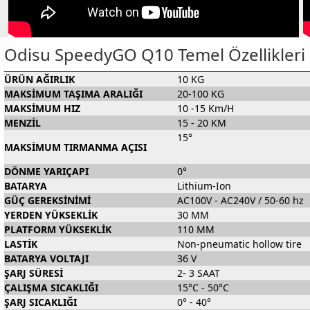
Odisu SpeedyGO Q10 Temel Özellikleri
ÜRÜN AĞIRLIK
10 KG
MAKSİMUM TAŞIMA ARALIĞI
20-100 KG
MAKSİMUM HIZ
10 -15 Km/H
MENZİL
15 - 20 KM
15°
MAKSİMUM TIRMANMA AÇISI
DÖNME YARIÇAPI
0°
BATARYA
Lithium-Ion
GÜÇ GEREKSİNİMİ
AC100V - AC240V / 50-60 hz
YERDEN YÜKSEKLİK
30 MM
PLATFORM YÜKSEKLİK
110 MM
LASTİK
Non-pneumatic hollow tire
BATARYA VOLTAJI
36 V
ŞARJ SÜRESİ
2- 3 SAAT
ÇALIŞMA SICAKLIĞI
15°C - 50°C
ŞARJ SICAKLIĞI
0° - 40°