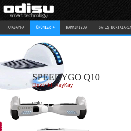
ANASAYFA
ÜRÜNLER
HAKKIMIZDA
SATIŞ NOKTALARI
SPEEDYGO Q10
Elektrikli KayKay
renk :